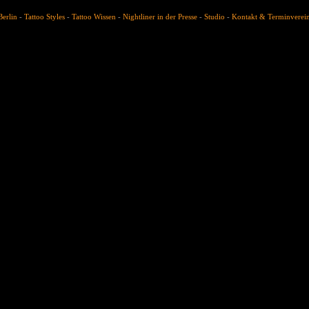
Berlin
-
Tattoo Styles
-
Tattoo Wissen
-
Nightliner in der Presse
-
Studio
-
Kontakt & Terminverei